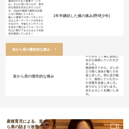
1年半継続した膝の痛み(野球少年)
首から肩の慢性的な痛み
首から肩の慢性的な痛み
産後育児による、首か
ら肩の詰まり改善