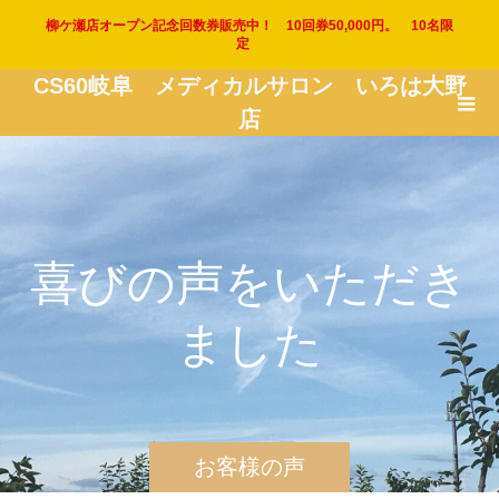
柳ケ瀬店オープン記念回数券販売中！ 10回券50,000円。 10名限
定
CS60岐阜 メディカルサロン いろは大野
店
喜
び
の
声
を
い
た
だ
き
ま
し
た
お客様の声