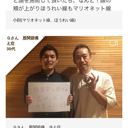
小顔(マリオネット線、ほうれい線)
Ｇさん 股関節痛 冷
え症
30代
Ｇさん 股関節痛 冷え症