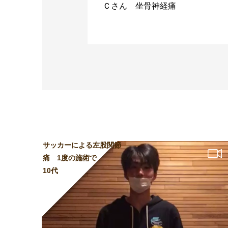
Ｃさん 坐骨神経痛
サッカーによる左股関節
痛 1度の施術で
10代