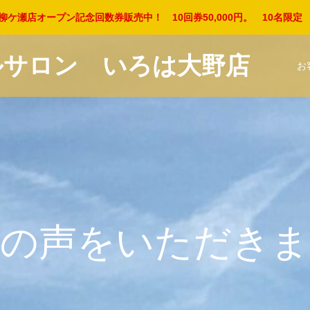
柳ケ瀬店オープン記念回数券販売中！ 10回券50,000円。 10名限
ルサロン いろは大野店
お
の
声
を
い
た
だ
き
ま