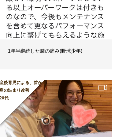
1年半継続した膝の痛み(野球少年)
産後育児による、首から
肩の詰まり改善
20代