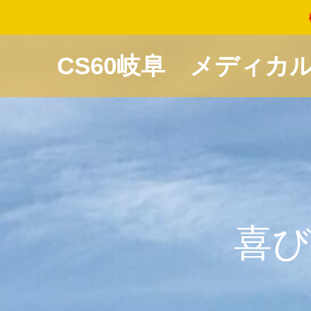
CS60岐阜 メディカ
喜
び