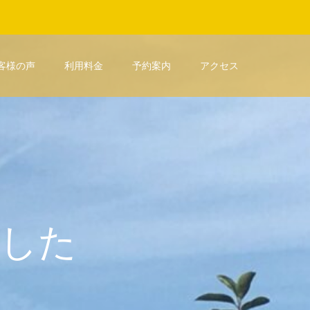
定
客様の声
利用料金
予約案内
アクセス
し
た