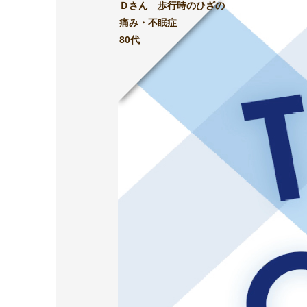
Ｄさん 歩行時のひざの
痛み・不眠症
80代